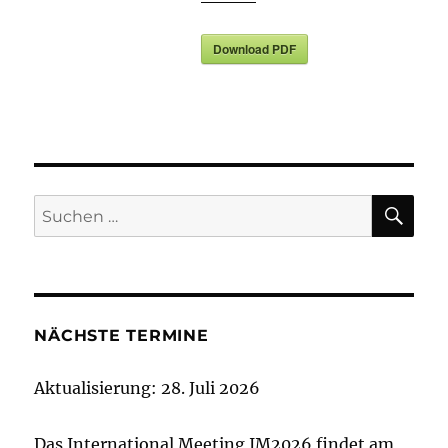
Download PDF
SU
Suchen
nach:
NÄCHSTE TERMINE
Aktualisierung: 28. Juli 2026
Das International Meeting IM2026 findet am