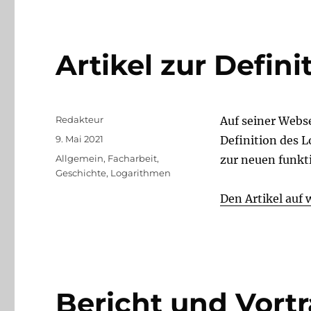
Artikel zur Defin
Autor
Redakteur
Auf seiner Webse
Veröffentlicht
9. Mai 2021
Definition des 
am
Kategorien
Allgemein
,
Facharbeit
,
zur neuen funkti
Geschichte
,
Logarithmen
Den Artikel auf
Bericht und Vort