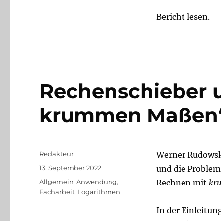
Bericht lesen.
Rechenschieber u
krummen Maßen
Autor
Redakteur
Werner Rudowski
Veröffentlicht
13. September 2022
und die Proble
am
Kategorien
Allgemein
,
Anwendung
,
Rechnen mit
kr
Facharbeit
,
Logarithmen
In der Einleitung