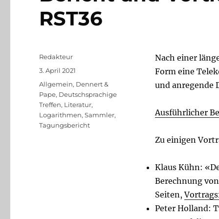
RST36
Autor
Redakteur
Nach einer länge
Veröffentlicht
3. April 2021
Form eine Telek
am
Kategorien
Allgemein
,
Dennert &
und anregende D
Pape
,
Deutschsprachige
Treffen
,
Literatur
,
Ausführlicher Be
Logarithmen
,
Sammler
,
Tagungsbericht
Zu einigen Vort
Klaus Kühn: «D
Berechnung von 
Seiten,
Vortrags
Peter Holland: 