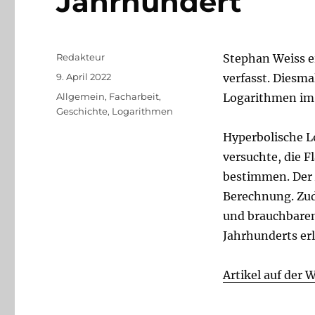
Jahrhundert
Autor
Redakteur
Stephan Weiss e
Veröffentlicht
9. April 2022
verfasst. Diesm
am
Kategorien
Allgemein
,
Facharbeit
,
Logarithmen im 
Geschichte
,
Logarithmen
Hyperbolische L
versuchte, die F
bestimmen. Der 
Berechnung. Zud
und brauchbaren
Jahrhunderts erl
Artikel auf der