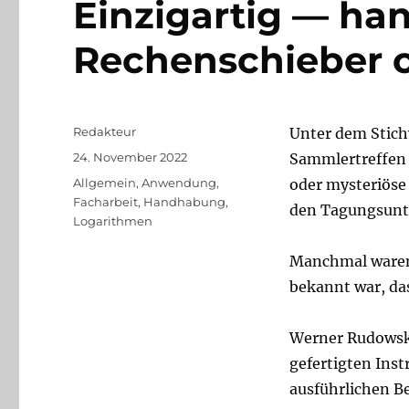
Einzigartig — ha
Rechenschieber 
Autor
Redakteur
Unter dem Stic
Veröffentlicht
24. November 2022
Sammlertreffen o
am
Kategorien
Allgemein
,
Anwendung
,
oder mysteriöse
Facharbeit
,
Handhabung
,
den Tagungsunte
Logarithmen
Manchmal waren 
bekannt war, da
Werner Rudowski
gefertigten Ins
ausführlichen Be