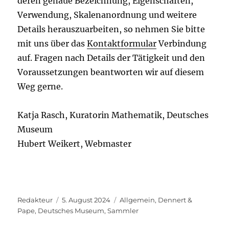
deren genaue Bezeichnung, Eigenschaften,
Verwendung, Skalenanordnung und weitere
Details herauszuarbeiten, so nehmen Sie bitte
mit uns über das
Kontaktformular
Verbindung
auf. Fragen nach Details der Tätigkeit und den
Voraussetzungen beantworten wir auf diesem
Weg gerne.
Katja Rasch, Kuratorin Mathematik, Deutsches
Museum
Hubert Weikert, Webmaster
Autor
Veröffentlicht
Kategorien
Redakteur
5. August 2024
Allgemein
,
Dennert &
am
Pape
,
Deutsches Museum
,
Sammler