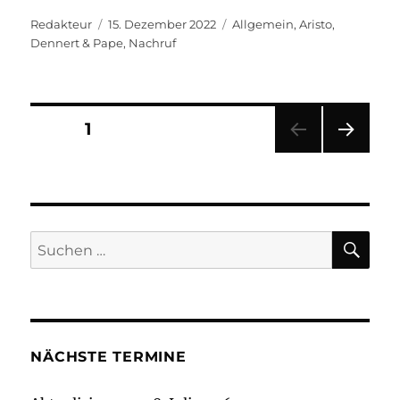
Autor
Veröffentlicht
Kategorien
Redakteur
15. Dezember 2022
Allgemein
,
Aristo
,
am
Dennert & Pape
,
Nachruf
Seitennummerierung
SEITE
1
NÄC
der
HSTE
SEIT
Beiträge
E
SU
Suchen
nach:
NÄCHSTE TERMINE