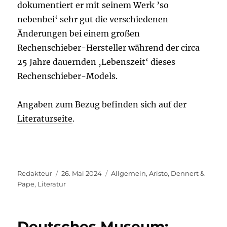
dokumentiert er mit seinem Werk ’so
nebenbei‘ sehr gut die verschiedenen
Änderungen bei einem großen
Rechenschieber-Hersteller während der circa
25 Jahre dauernden ‚Lebenszeit‘ dieses
Rechenschieber-Models.
Angaben zum Bezug befinden sich auf der
Literaturseite
.
Autor
Veröffentlicht
Kategorien
Redakteur
26. Mai 2024
Allgemein
,
Aristo
,
Dennert &
am
Pape
,
Literatur
Deutsches Museum: