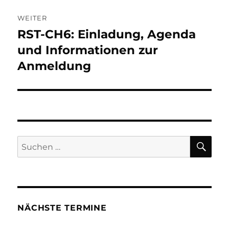
WEITER
RST-CH6: Einladung, Agenda
Nächster
Beitrag:
und Informationen zur
Anmeldung
SU
Suchen
nach:
NÄCHSTE TERMINE