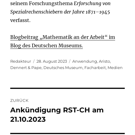
seinem Forschungsthema
Erforschung von
Spezialrechenschiebern der Jahre 1871–1945
verfasst.
Blogbeitrag „Mathematik an der Arbeit“ im
Blog des Deutschen Museums.
Autor
Veröffentlicht
Kategorien
Redakteur
28. August 2023
Anwendung
,
Aristo
,
am
Dennert & Pape
,
Deutsches Museum
,
Facharbeit
,
Medien
Beitragsnavigation
ZURÜCK
Ankündigung RST-CH am
Vorheriger
Beitrag:
21.10.2023