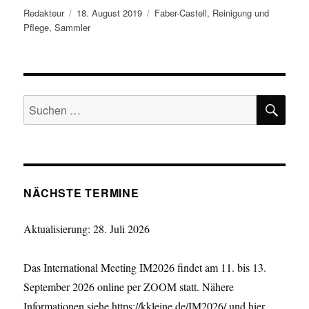
Autor
Veröffentlicht
Kategorien
Redakteur
18. August 2019
Faber-Castell
,
Reinigung und
am
Pflege
,
Sammler
SU
Suchen
nach:
NÄCHSTE TERMINE
Aktualisierung: 28. Juli 2026
Das International Meeting IM2026 findet am 11. bis 13.
September 2026 online per ZOOM statt. Nähere
Informationen siehe
https://kkleine.de/IM2026/
und
hier
.