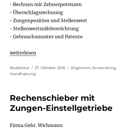
• Rechnen mit Zehnerpotenzen
• Überschlagsrechnung
• Zungenposition und Stellenwert
• Stellenwertszählvorrichtung
• Gebrauchsmuster und Patente
weiterlesen
Autor
Veröffentlicht
Kategorien
Redakteur
27. Oktober 2016
Allgemein
,
Anwendung
,
am
Handhabung
Rechenschieber mit
Zungen-Einstellgetriebe
Firma Gebr. Wichmann