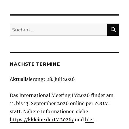
VOR
NÄC
der
HERI
HSTE
GE
SEIT
Beiträge
SEIT
E
E
SU
Suchen
nach:
NÄCHSTE TERMINE
Aktualisierung: 28. Juli 2026
Das International Meeting IM2026 findet am
11. bis 13. September 2026 online per ZOOM
statt. Nähere Informationen siehe
https://kkleine.de/IM2026/
und
hier
.