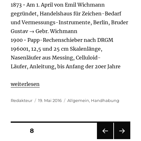
1873 • Am 1. April von Emil Wichmann
gegründet, Handelshaus für Zeichen-Bedarf
und Vermessungs-Instrumente, Berlin, Bruder
Gustav → Gebr. Wichmann
1900 • Papp-Rechenschieber nach DRGM
196001, 12,5 und 25 cm Skalenlänge,
Nasenläufer aus Messing, Celluloid-
Läufer, Anleitung, bis Anfang der 20er Jahre
weiterlesen
Autor
Veröffentlicht
Kategorien
Redakteur
19. Mai 2016
Allgemein
,
Handhabung
am
Seitennummerierung
SEITE
8