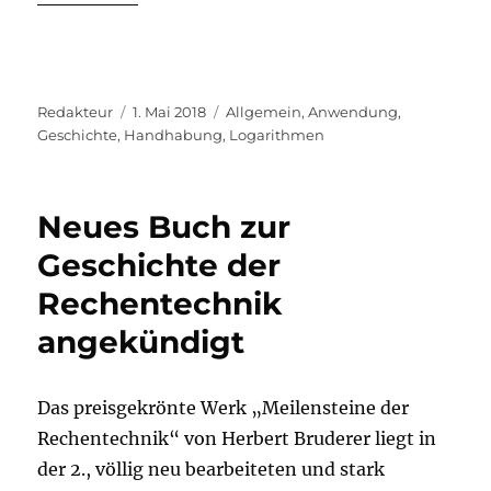
Autor
Veröffentlicht
Kategorien
Redakteur
1. Mai 2018
Allgemein
,
Anwendung
,
am
Geschichte
,
Handhabung
,
Logarithmen
Neues Buch zur
Geschichte der
Rechentechnik
angekündigt
Das preisgekrönte Werk „Meilensteine der
Rechentechnik“ von Herbert Bruderer liegt in
der 2., völlig neu bearbeiteten und stark