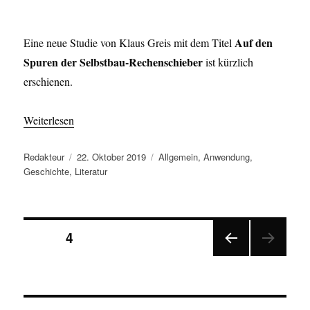
Auf den
Eine neue Studie von Klaus Greis mit dem Titel
Spuren der Selbstbau-Rechenschieber
ist kürzlich
erschienen.
Weiterlesen
Autor
Veröffentlicht
Kategorien
Redakteur
22. Oktober 2019
Allgemein
,
Anwendung
,
am
Geschichte
,
Literatur
Seitennummerierung
SEITE
4
VOR
der
HERI
GE
Beiträge
SEIT