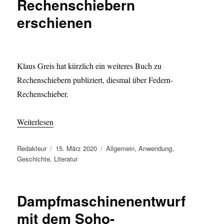
Rechenschiebern
erschienen
Klaus Greis hat kürzlich ein weiteres Buch zu
Rechenschiebern publiziert, diesmal über Federn-
Rechenschieber.
Weiterlesen
Autor
Veröffentlicht
Kategorien
Redakteur
15. März 2020
Allgemein
,
Anwendung
,
am
Geschichte
,
Literatur
Dampfmaschinenentwurf
mit dem Soho-