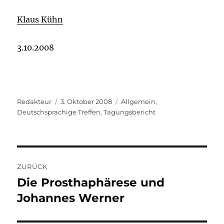
Klaus Kühn
3.10.2008
Autor
Veröffentlicht
Kategorien
Redakteur
3. Oktober 2008
Allgemein
,
am
Deutschsprachige Treffen
,
Tagungsbericht
Beitragsnavigation
ZURÜCK
Die Prosthaphärese und
Vorheriger
Beitrag:
Johannes Werner