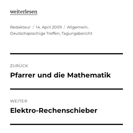
weiterlesen
Autor
Veröffentlicht
Kategorien
Redakteur
14. April 2009
Allgemein
,
am
Deutschsprachige Treffen
,
Tagungsbericht
Beitragsnavigation
ZURÜCK
Pfarrer und die Mathematik
Vorheriger
Beitrag:
WEITER
Elektro-Rechenschieber
Nächster
Beitrag: