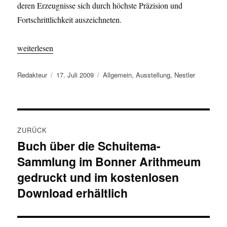
deren Erzeugnisse sich durch höchste Präzision und
Fortschrittlichkeit auszeichneten.
weiterlesen
Autor
Veröffentlicht
Kategorien
Redakteur
17. Juli 2009
Allgemein
,
Ausstellung
,
Nestler
am
Beitragsnavigation
ZURÜCK
Buch über die Schuitema-
Vorheriger
Sammlung im Bonner Arithmeum
Beitrag:
gedruckt und im kostenlosen
Download erhältlich