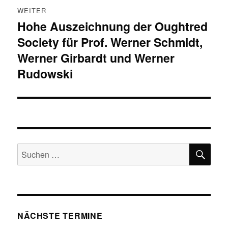
WEITER
Hohe Auszeichnung der Oughtred
Nächster
Society für Prof. Werner Schmidt,
Beitrag:
Werner Girbardt und Werner
Rudowski
SU
Suchen
nach:
NÄCHSTE TERMINE