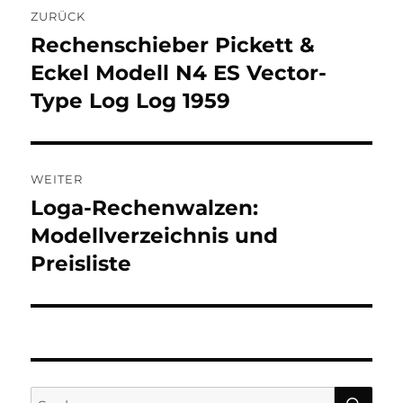
ZURÜCK
Rechenschieber Pickett &
Vorheriger
Beitrag:
Eckel Modell N4 ES Vector-
Type Log Log 1959
WEITER
Loga-Rechenwalzen:
Nächster
Beitrag:
Modellverzeichnis und
Preisliste
SU
Suchen