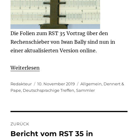
Die Folien zum RST 35 Vortrag über den
Rechenschieber von Iwan Bally sind nun in
einer aktualisierten Version online.
Weiterlesen
Autor
Veröffentlicht
Kategorien
Redakteur
10. November 2019
Allgemein
,
Dennert &
am
Pape
,
Deutschsprachige Treffen
,
Sammler
Beitragsnavigation
ZURÜCK
Bericht vom RST 35 in
Vorheriger