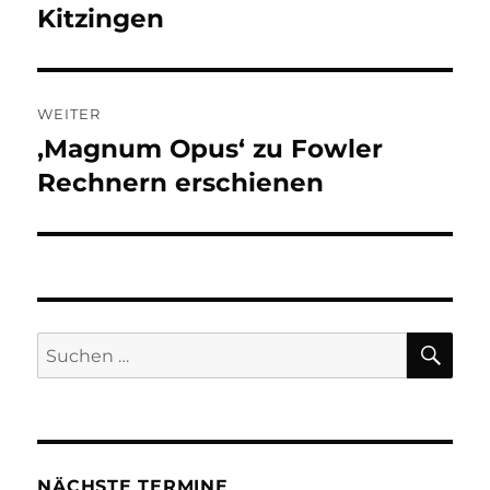
Beitrag:
Kitzingen
WEITER
‚Magnum Opus‘ zu Fowler
Nächster
Beitrag:
Rechnern erschienen
SU
Suchen
nach:
NÄCHSTE TERMINE