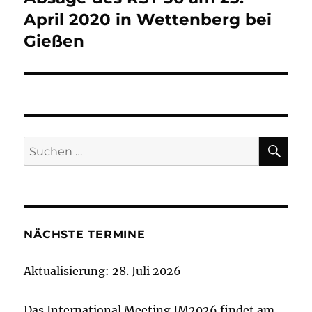
Beitrag:
April 2020 in Wettenberg bei
Gießen
SU
Suchen
nach:
NÄCHSTE TERMINE
Aktualisierung: 28. Juli 2026
Das International Meeting IM2026 findet am