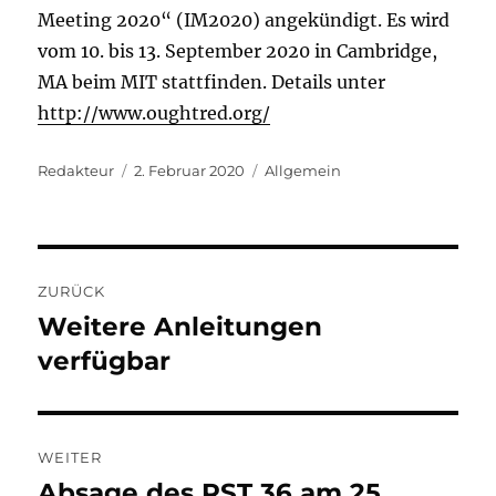
Meeting 2020“ (IM2020) angekündigt. Es wird
vom 10. bis 13. September 2020 in Cambridge,
MA beim MIT stattfinden. Details unter
http://www.oughtred.org/
Autor
Veröffentlicht
Kategorien
Redakteur
2. Februar 2020
Allgemein
am
Beitragsnavigation
ZURÜCK
Weitere Anleitungen
Vorheriger
Beitrag:
verfügbar
WEITER
Absage des RST 36 am 25.
Nächster