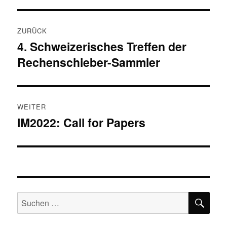
Beitragsnavigation
ZURÜCK
4. Schweizerisches Treffen der
Vorheriger
Rechenschieber-Sammler
Beitrag:
WEITER
IM2022: Call for Papers
Nächster
Beitrag:
SU
Suchen
nach: