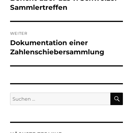
Beitrag:
Sammlertreffen
WEITER
Dokumentation einer
Nächster
Beitrag:
Zahlenschiebersammlung
SU
Suchen
nach: