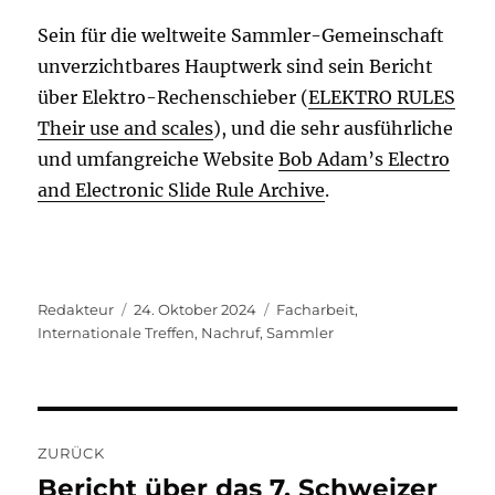
Sein für die weltweite Sammler-Gemeinschaft
unverzichtbares Hauptwerk sind sein Bericht
über Elektro-Rechenschieber (
ELEKTRO RULES
Their use and scales
), und die sehr ausführliche
und umfangreiche Website
Bob Adam’s Electro
and Electronic Slide Rule Archive
.
Autor
Veröffentlicht
Kategorien
Redakteur
24. Oktober 2024
Facharbeit
,
am
Internationale Treffen
,
Nachruf
,
Sammler
Beitragsnavigation
ZURÜCK
Bericht über das 7. Schweizer
Vorheriger