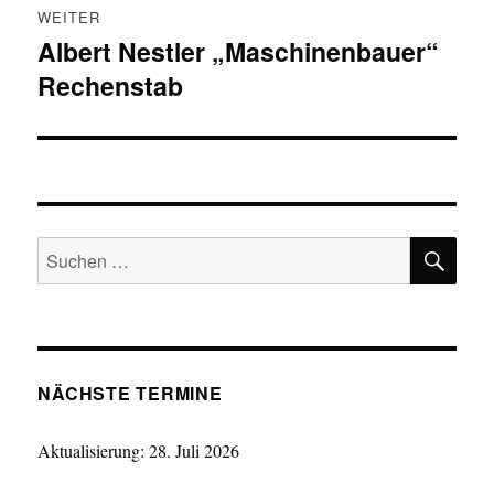
WEITER
Albert Nestler „Maschinenbauer“
Nächster
Rechenstab
Beitrag:
SU
Suchen
nach:
NÄCHSTE TERMINE
Aktualisierung: 28. Juli 2026