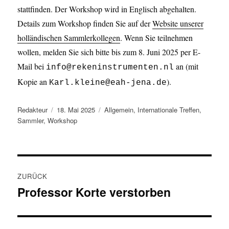
stattfinden. Der Workshop wird in Englisch abgehalten.
Details zum Workshop finden Sie auf der
Website unserer
holländischen Sammlerkollegen
. Wenn Sie teilnehmen
wollen, melden Sie sich bitte bis zum 8. Juni 2025 per E-
Mail bei
an (mit
info@rekeninstrumenten.nl
Kopie an
).
Karl.kleine@eah-jena.de
Autor
Veröffentlicht
Kategorien
Redakteur
18. Mai 2025
Allgemein
,
Internationale Treffen
,
am
Sammler
,
Workshop
Beitragsnavigation
ZURÜCK
Professor Korte verstorben
Vorheriger
Beitrag: