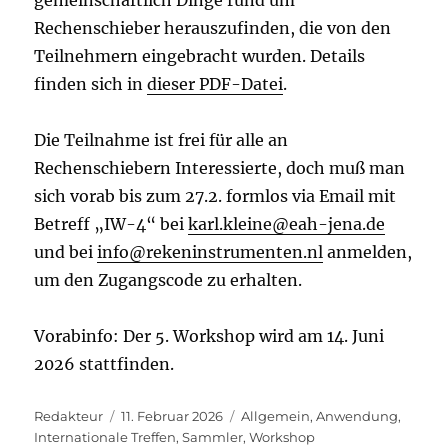
gemeinschaftlich Dinge rund um
Rechenschieber herauszufinden, die von den
Teilnehmern eingebracht wurden. Details
finden sich in
dieser PDF-Datei
.
Die Teilnahme ist frei für alle an
Rechenschiebern Interessierte, doch muß man
sich vorab bis zum 27.2. formlos via Email mit
Betreff „IW-4“ bei
karl.kleine@eah-jena.de
und bei
info@rekeninstrumenten.nl
anmelden,
um den Zugangscode zu erhalten.
Vorabinfo: Der 5. Workshop wird am 14. Juni
2026 stattfinden.
Autor
Veröffentlicht
Kategorien
Redakteur
11. Februar 2026
Allgemein
,
Anwendung
,
am
Internationale Treffen
,
Sammler
,
Workshop