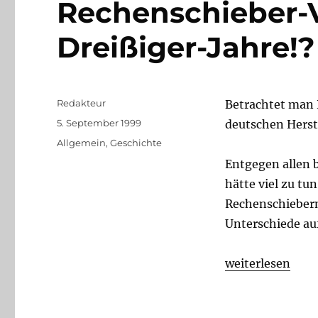
Rechenschieber-V
Dreißiger-Jahre!?
Autor
Redakteur
Betrachtet man K
Veröffentlicht
5. September 1999
deutschen Herste
am
Kategorien
Allgemein
,
Geschichte
Entgegen allen 
hätte viel zu tu
Rechenschiebern
Unterschiede au
„Rechenschieber
weiterlesen