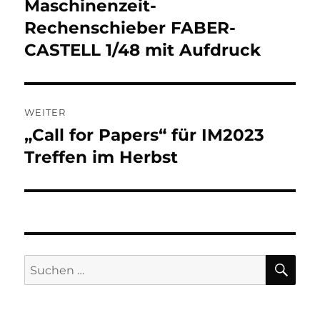
Maschinenzeit-
Vorheriger
Beitrag:
Rechenschieber FABER-
CASTELL 1/48 mit Aufdruck
WEITER
„Call for Papers“ für IM2023
Nächster
Beitrag:
Treffen im Herbst
SU
Suchen
nach: