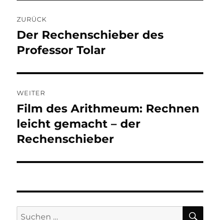
Beitragsnavigation
ZURÜCK
Der Rechenschieber des
Vorheriger
Beitrag:
Professor Tolar
WEITER
Film des Arithmeum: Rechnen
Nächster
Beitrag:
leicht gemacht – der
Rechenschieber
SU
Suchen