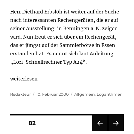
Herr Diethard Erbslöh ist weiter auf der Suche
nach interessanten Rechengeräten, die er auf
seiner Ausstellung‘ in Benningen a. N. zeigen
wird. Nun freut er sich über ein Rechengerät,
das er jüngst auf der Sammlerbörse in Essen
erstanden hat. Es nennt sich laut Anleitung
„Lori-Schnellrechner Typ A24“.
„Lori-Schnellrechner Typ A24“
weiterlesen
Autor
Veröffentlicht
Kategorien
Redakteur
10. Februar 2000
Allgemein
,
Logarithmen
am
Seitennummerierung
SEITE
82