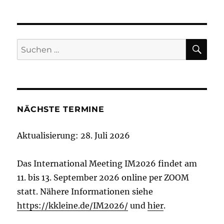
VOR
NÄC
der
HERI
HSTE
GE
SEIT
Beiträge
SEIT
E
E
SU
Suchen
nach:
NÄCHSTE TERMINE
Aktualisierung: 28. Juli 2026
Das International Meeting IM2026 findet am
11. bis 13. September 2026 online per ZOOM
statt. Nähere Informationen siehe
https://kkleine.de/IM2026/
und
hier
.