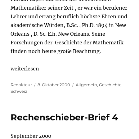
Mathematiker seiner Zeit , er war ein berufener
Lehrer und errang beruflich höchste Ehren und
akademische Würden, B.Sc. , Ph.D. 1894 in New
Orleans , D. Sc. E.h. New Orleans. Seine
Forschungen der Geschichte der Mathematik
finden noch heute große Beachtung.
„Florian Cajori – ein Schweizer in Nordamerika“
weiterlesen
Autor
Veröffentlicht
Kategorien
Redakteur
8. Oktober 2000
Allgemein
,
Geschichte
,
am
Schweiz
Rechenschieber-Brief 4
September 2000