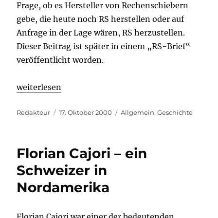
Frage, ob es Hersteller von Rechenschiebern
gebe, die heute noch RS herstellen oder auf
Anfrage in der Lage wären, RS herzustellen.
Dieser Beitrag ist später in einem „RS-Brief“
veröffentlicht worden.
„Die Firma „Norma-Mechanik““
weiterlesen
Autor
Veröffentlicht
Kategorien
Redakteur
17. Oktober 2000
Allgemein
,
Geschichte
am
Florian Cajori – ein
Schweizer in
Nordamerika
Florian Cajori war einer der bedeutenden